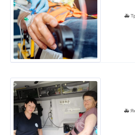
🚑 Т
🚑 Я