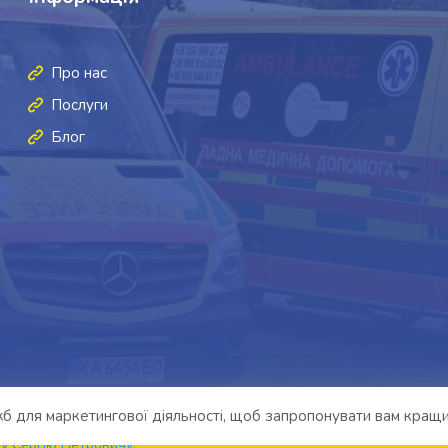
Про нас
Послуги
Блог
б для маркетингової діяльності, щоб запропонувати вам кращи
у Сергію Петровичу.