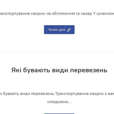
ранспортування хворих на обстеження та назад У сучасному с
Читати далі
Які бувають види перевезень
кі бувають види перевезень Транспортування хворих є в
складовою ...