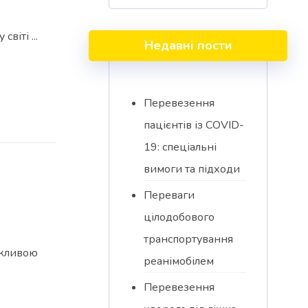
віті ...
Недавні пости
Перевезення
пацієнтів із COVID-
19: спеціальні
вимоги та підходи
Переваги
цілодобового
транспортування
ажливою
реанімобілем
Перевезення