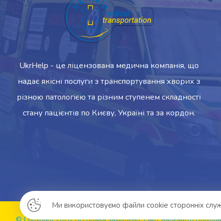
UkrHelp - це ліцензована медична компанія, що
надає якісні послуги з транспортування хворих з
різною патологією та різним ступенем складності
стану пацієнтів по Києву, Україні та за кордон.
Ми використовуємо файли cookie сторонніх служ
© Copyright 2026. Всі права захищено. Сайт належить Борщов