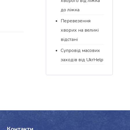
хворого від ліжка
до ліжка
Перевезення
хворих на великі
відстані
Супровід масових
заходів від UkrHelp
Контакти