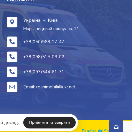
Україна, м. Київ
Марганецький провулок, 11
+38(050)968-27-47
+38(098)515-03-02
+38(093)544-61-71
Email: reanimobili@ukr.net
й досвід.
Прийняти та закрити
Реалізація: SmartDev